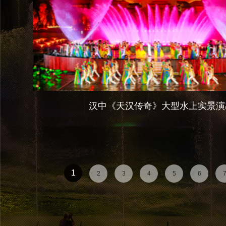
汉中《天汉传奇》大型水上实景演
1
2
3
4
5
6